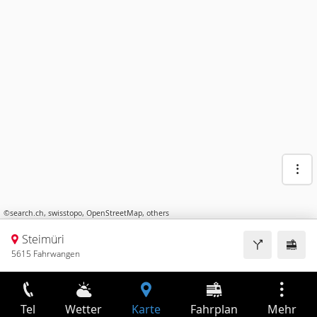
©
search.ch
,
swisstopo
,
OpenStreetMap
,
others
Steimüri
5615 Fahrwangen
Tel
Wetter
Karte
Fahrplan
Mehr