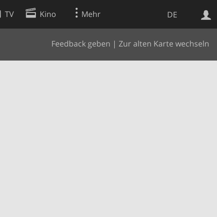
TV
Kino
Mehr
DE
Feedback geben
|
Zur alten Karte wechseln
Websuche
Apps