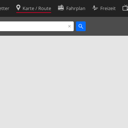
tter
Karte / Route
Fahrplan
Freizeit
Cookie-Richtlinie
ingungen
Cookie-Einstellungen
rklärung
Entwickler