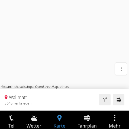
©
search.ch
,
swisstopo
,
OpenStreetMap
,
others
Wallmatt
5645 Fenkrieden
Tel
Wetter
Karte
Fahrplan
Mehr