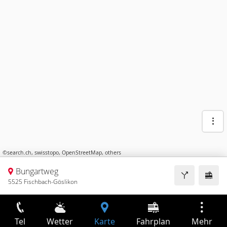
©
search.ch
,
swisstopo
,
OpenStreetMap
,
others
Bungartweg
5525 Fischbach-Göslikon
Tel
Wetter
Karte
Fahrplan
Mehr