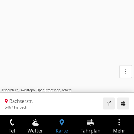
©
search.ch
,
swisstopo
,
OpenStreetMap
,
others
Bachserstr.
5467 Fisibach
Tel
Wetter
Karte
Fahrplan
Mehr