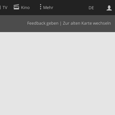
TV
Kino
Mehr
DE
Feedback geben
|
Zur alten Karte wechseln
Websuche
Apps