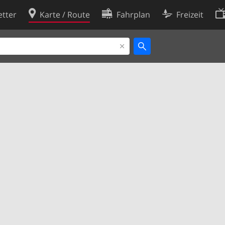
tter
Karte / Route
Fahrplan
Freizeit
Cookie-Richtlinie
ingungen
Cookie-Einstellungen
rklärung
Entwickler