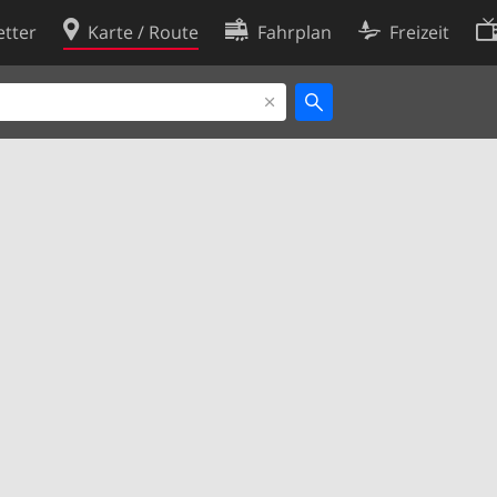
tter
Karte / Route
Fahrplan
Freizeit
Cookie-Richtlinie
ingungen
Cookie-Einstellungen
rklärung
Entwickler