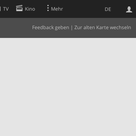
TV
Kino
Mehr
DE
Feedback geben
|
Zur alten Karte wechseln
Websuche
Apps