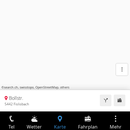
©
search.ch
,
swisstopo
,
OpenStreetMap
,
others
Bollstr.
5442 Fislisbach
Tel
Wetter
Karte
Fahrplan
Mehr