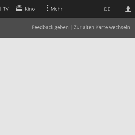
TV
Kino
Mehr
DE
Feedback geben
|
Zur alten Karte wechseln
Websuche
Apps