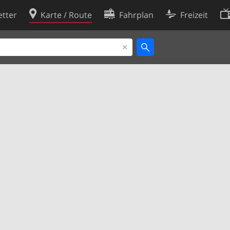
tter
Karte / Route
Fahrplan
Freizeit
Cookie-Richtlinie
ingungen
Cookie-Einstellungen
rklärung
Entwickler