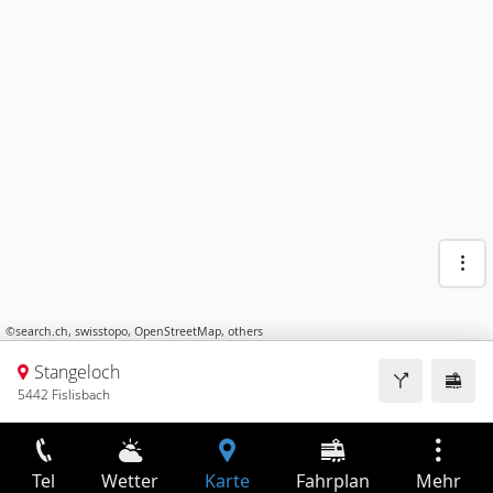
©
search.ch
,
swisstopo
,
OpenStreetMap
,
others
Stangeloch
5442 Fislisbach
Tel
Wetter
Karte
Fahrplan
Mehr