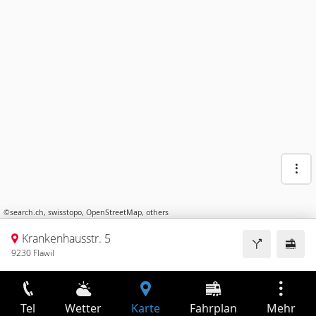
©
search.ch
,
swisstopo
,
OpenStreetMap
,
others
Krankenhausstr. 5
9230 Flawil
Tel
Wetter
Karte
Fahrplan
Mehr