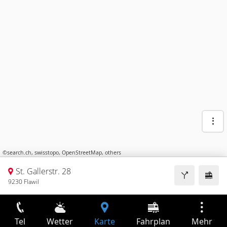
©
search.ch
,
swisstopo
,
OpenStreetMap
,
others
St. Gallerstr. 28
9230 Flawil
Tel
Wetter
Karte
Fahrplan
Mehr