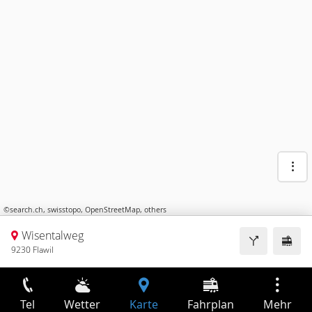
©
search.ch
,
swisstopo
,
OpenStreetMap
,
others
Wisentalweg
9230 Flawil
Tel
Wetter
Karte
Fahrplan
Mehr