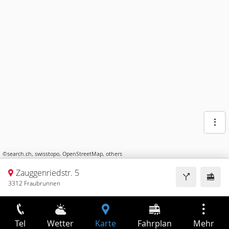
©
search.ch
,
swisstopo
,
OpenStreetMap
,
others
Zauggenriedstr. 5
3312 Fraubrunnen
Tel
Wetter
Karte
Fahrplan
Mehr