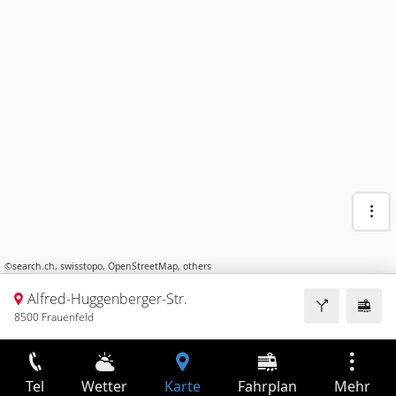
©
search.ch
,
swisstopo
,
OpenStreetMap
,
others
Alfred-Huggenberger-Str.
8500 Frauenfeld
Tel
Wetter
Karte
Fahrplan
Mehr