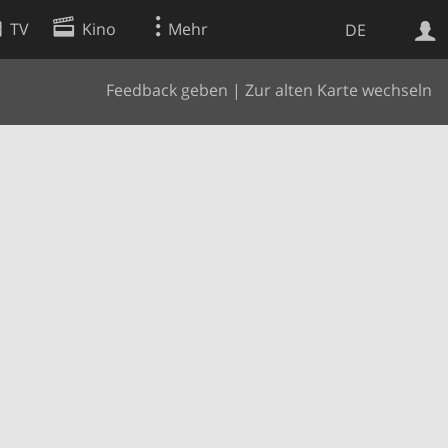
TV
Kino
Mehr
DE
Feedback geben
|
Zur alten Karte wechseln
Websuche
Apps