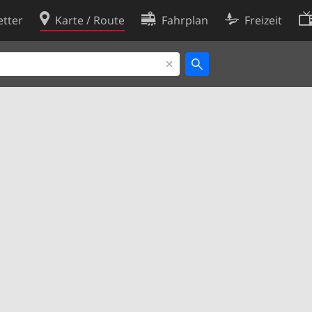
tter
Karte / Route
Fahrplan
Freizeit
Cookie-Richtlinie
ingungen
Cookie-Einstellungen
rklärung
Entwickler