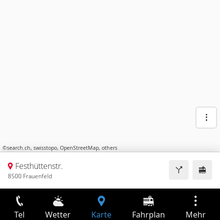
©
search.ch
,
swisstopo
,
OpenStreetMap
,
others
Festhüttenstr.
8500 Frauenfeld
Tel
Wetter
Karte
Fahrplan
Mehr