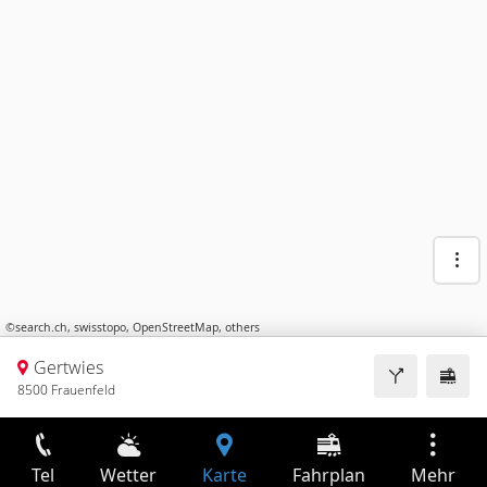
©
search.ch
,
swisstopo
,
OpenStreetMap
,
others
Gertwies
8500 Frauenfeld
Tel
Wetter
Karte
Fahrplan
Mehr