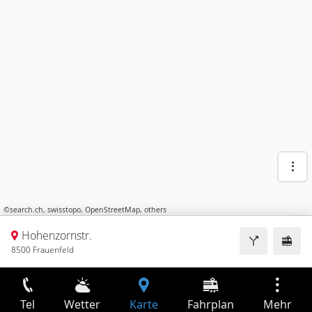
©
search.ch
,
swisstopo
,
OpenStreetMap
,
others
Hohenzornstr.
8500 Frauenfeld
Tel
Wetter
Karte
Fahrplan
Mehr