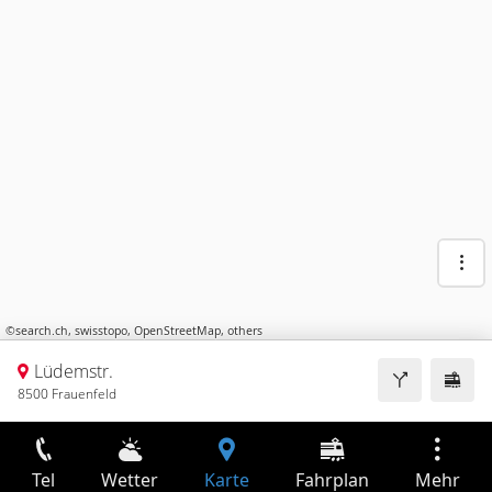
©
search.ch
,
swisstopo
,
OpenStreetMap
,
others
Lüdemstr.
8500 Frauenfeld
Tel
Wetter
Karte
Fahrplan
Mehr