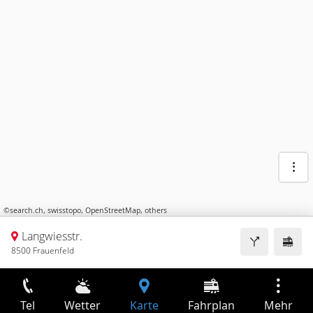
©
search.ch
,
swisstopo
,
OpenStreetMap
,
others
Langwiesstr.
8500 Frauenfeld
Tel
Wetter
Karte
Fahrplan
Mehr