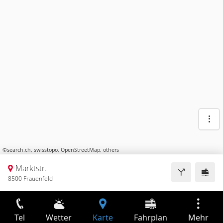
©
search.ch
,
swisstopo
,
OpenStreetMap
,
others
Marktstr.
8500 Frauenfeld
Tel
Wetter
Karte
Fahrplan
Mehr