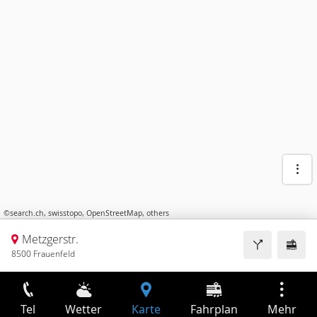
©
search.ch
,
swisstopo
,
OpenStreetMap
,
others
Metzgerstr.
8500 Frauenfeld
Tel
Wetter
Karte
Fahrplan
Mehr