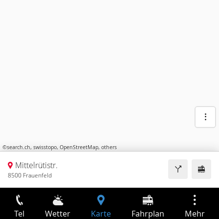
©
search.ch
,
swisstopo
,
OpenStreetMap
,
others
Mittelrütistr.
8500 Frauenfeld
Tel
Wetter
Karte
Fahrplan
Mehr