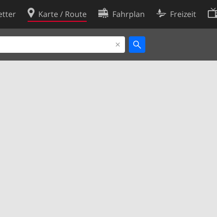
tter
Karte / Route
Fahrplan
Freizeit
Cookie-Richtlinie
ingungen
Cookie-Einstellungen
rklärung
Entwickler