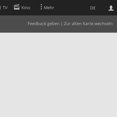
TV
Kino
Mehr
DE
Feedback geben
|
Zur alten Karte wechseln
Websuche
Apps