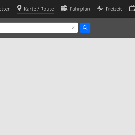
tter
Karte / Route
Fahrplan
Freizeit
Cookie-Richtlinie
ingungen
Cookie-Einstellungen
rklärung
Entwickler