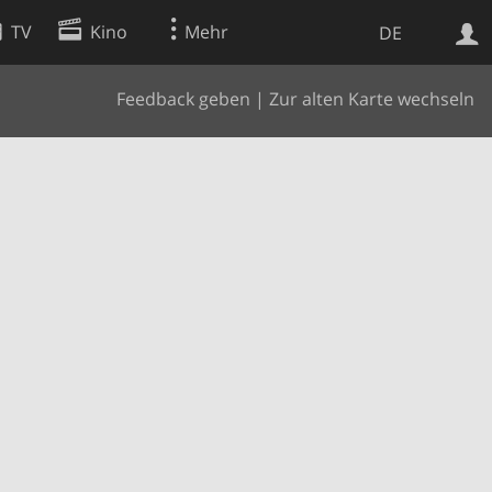
TV
Kino
Mehr
DE
Feedback geben
|
Zur alten Karte wechseln
Websuche
Apps