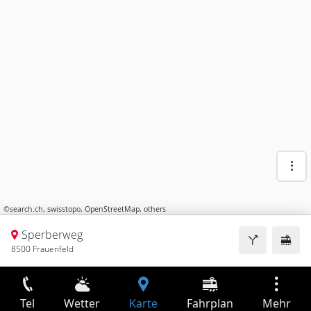
©
search.ch
,
swisstopo
,
OpenStreetMap
,
others
Sperberweg
8500 Frauenfeld
Tel
Wetter
Karte
Fahrplan
Mehr