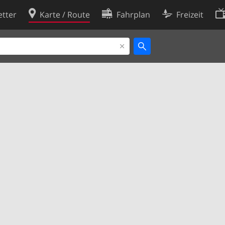
tter
Karte / Route
Fahrplan
Freizeit
Cookie-Richtlinie
ingungen
Cookie-Einstellungen
rklärung
Entwickler