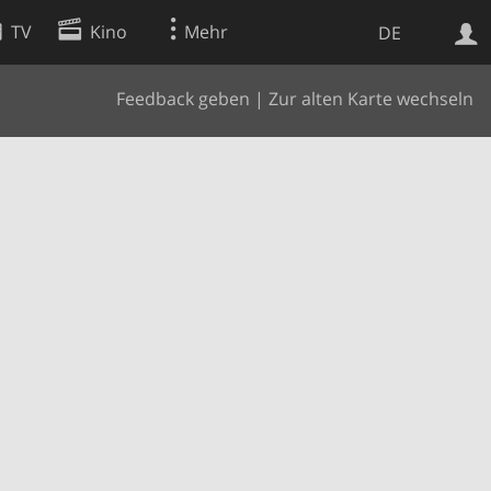
TV
Kino
Mehr
DE
Feedback geben
|
Zur alten Karte wechseln
Websuche
Apps