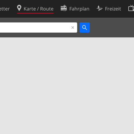
tter
Karte / Route
Fahrplan
Freizeit
Cookie-Richtlinie
ingungen
Cookie-Einstellungen
rklärung
Entwickler