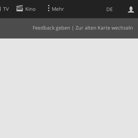
TV
Kino
Mehr
DE
Feedback geben
|
Zur alten Karte wechseln
Websuche
Apps