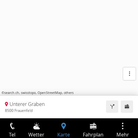
©
search.ch
,
swisstopo
,
OpenStreetMap
,
others
Unterer Graben
8500 Frauenfeld
Tel
Wetter
Karte
Fahrplan
Mehr