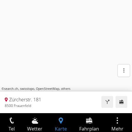
©
search.ch
,
swisstopo
,
OpenStreetMap
,
others
Zürcherstr. 181
8500 Frauenfeld
Tel
Wetter
Karte
Fahrplan
Mehr