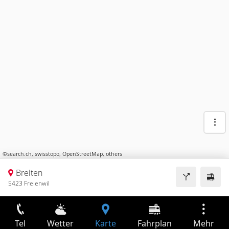
©
search.ch
,
swisstopo
,
OpenStreetMap
,
others
Breiten
5423 Freienwil
Tel
Wetter
Karte
Fahrplan
Mehr