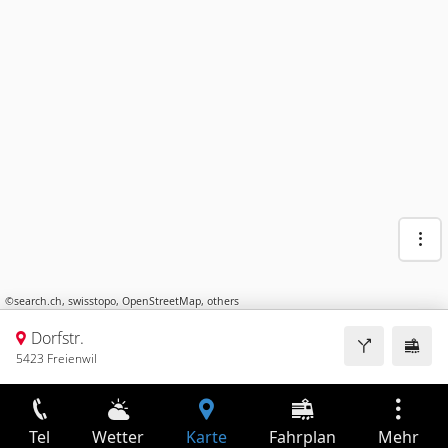
©
search.ch
,
swisstopo
,
OpenStreetMap
,
others
Dorfstr.
5423 Freienwil
Tel
Wetter
Karte
Fahrplan
Mehr