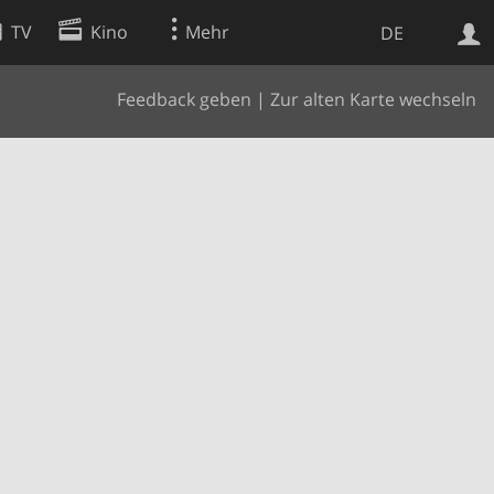
TV
Kino
Mehr
DE
Feedback geben
|
Zur alten Karte wechseln
Websuche
Apps