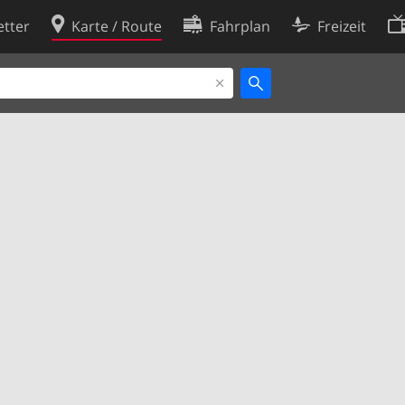
tter
Karte / Route
Fahrplan
Freizeit
Cookie-Richtlinie
ingungen
Cookie-Einstellungen
rklärung
Entwickler