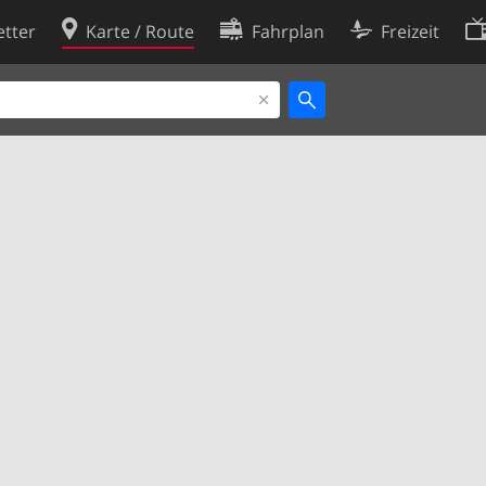
tter
Karte / Route
Fahrplan
Freizeit
Cookie-Richtlinie
ingungen
Cookie-Einstellungen
rklärung
Entwickler