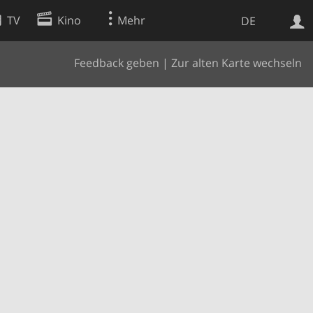
TV
Kino
Mehr
DE
Feedback geben
|
Zur alten Karte wechseln
Websuche
Apps