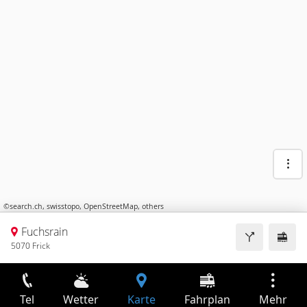
©
search.ch
,
swisstopo
,
OpenStreetMap
,
others
Fuchsrain
5070 Frick
Tel
Wetter
Karte
Fahrplan
Mehr