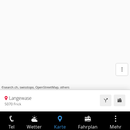
©
search.ch
,
swisstopo
,
OpenStreetMap
,
others
Langewase
5070 Frick
Tel
Wetter
Karte
Fahrplan
Mehr