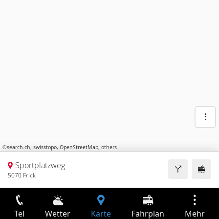
©
search.ch
,
swisstopo
,
OpenStreetMap
,
others
Sportplatzweg
5070 Frick
Tel
Wetter
Karte
Fahrplan
Mehr