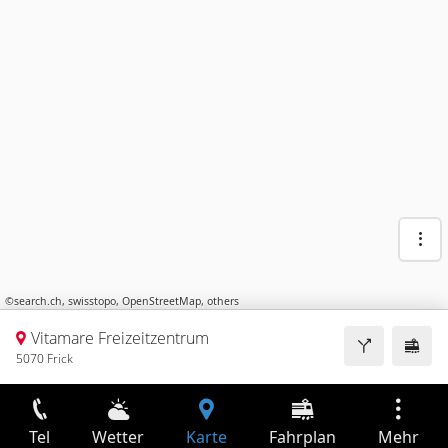
©
search.ch
,
swisstopo
,
OpenStreetMap
,
others
Vitamare Freizeitzentrum
5070 Frick
Tel
Wetter
Karte
Fahrplan
Mehr