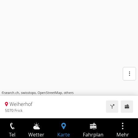
©
search.ch
,
swisstopo
,
OpenStreetMap
,
others
Weiherhof
5070 Frick
Tel
Wetter
Karte
Fahrplan
Mehr