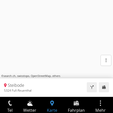
©
search.ch
,
swisstopo
,
OpenStreetMap
,
others
Steibode
5324 Full-Reuenthal
Tel
Wetter
Karte
Fahrplan
Mehr