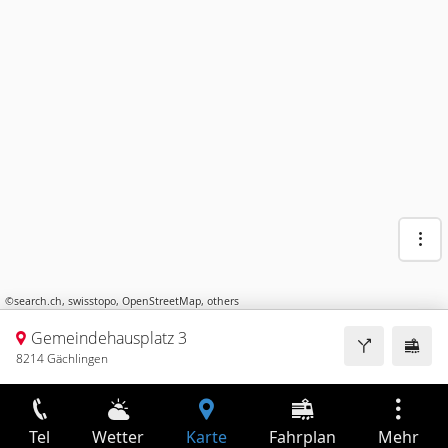
©
search.ch
,
swisstopo
,
OpenStreetMap
,
others
Gemeindehausplatz 3
8214 Gächlingen
Tel
Wetter
Karte
Fahrplan
Mehr