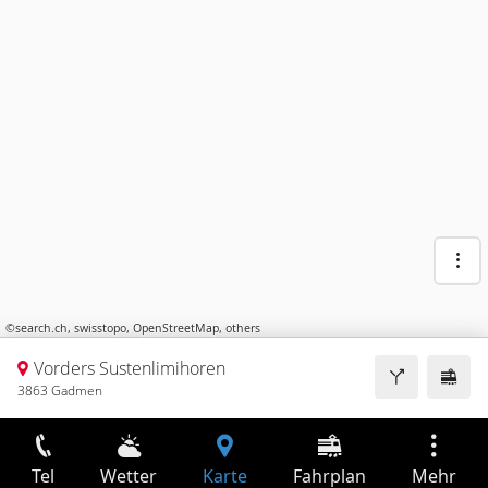
©
search.ch
,
swisstopo
,
OpenStreetMap
,
others
Vorders Sustenlimihoren
3863 Gadmen
Tel
Wetter
Karte
Fahrplan
Mehr