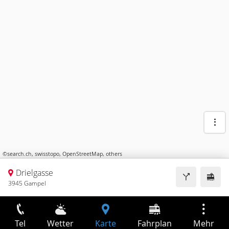
©
search.ch
,
swisstopo
,
OpenStreetMap
,
others
Drielgasse
3945 Gampel
Tel
Wetter
Karte
Fahrplan
Mehr