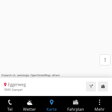
©
search.ch
,
swisstopo
,
OpenStreetMap
,
others
Eggenweg
3945 Gampel
Tel
Wetter
Karte
Fahrplan
Mehr