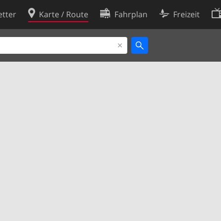
tter
Karte / Route
Fahrplan
Freizeit
Cookie-Richtlinie
ingungen
Cookie-Einstellungen
rklärung
Entwickler