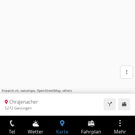
©
search.ch
,
swisstopo
,
OpenStreetMap
,
others
Chräjenacher
5272 Gansingen
Tel
Wetter
Karte
Fahrplan
Mehr