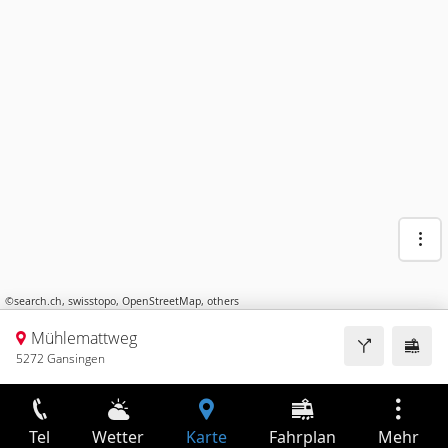
©
search.ch
,
swisstopo
,
OpenStreetMap
,
others
Mühlemattweg
5272 Gansingen
Tel
Wetter
Karte
Fahrplan
Mehr