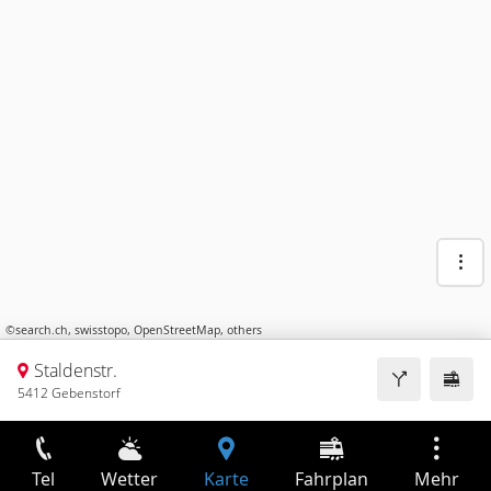
©
search.ch
,
swisstopo
,
OpenStreetMap
,
others
Staldenstr.
5412 Gebenstorf
Tel
Wetter
Karte
Fahrplan
Mehr