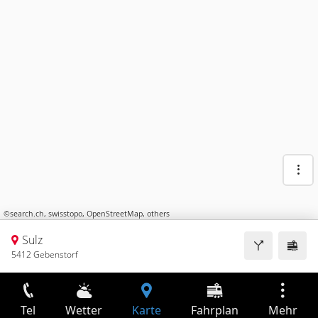
©
search.ch
,
swisstopo
,
OpenStreetMap
,
others
Sulz
5412 Gebenstorf
Tel
Wetter
Karte
Fahrplan
Mehr